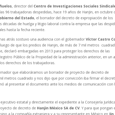
añuelos
, director del
Centro de Investigaciones Sociales Sindical
las 96 trabajadoras despedidas, hace 19 años de HanJin, en octubre 
Gobierno del Estado
, el borrador del decreto de expropiación de los
s décadas de huelga y litigio laboral contra la empresa que las despid
les hasta la fecha reciente.
nas atrás sostuvo una audiencia con el gobernador
Víctor Castro C
o luego de que los predios de Hanjin, de más de 7 mil metros cuadra
raje, declaró embargadas en 2013 para proteger los derechos de las
Registro Público de la Propiedad de la administración anterior, en un 
los derechos de los trabajadoras.
obernador que elaboráramos un borrador de proyecto de decreto de
 mil metros cuadrado y nos dijo que por convicción iba firmar el decre
mó al presentar el documento ante los medios de comunicación con 
ejecutivo estatal y directamente el expediente a la Consejería Jurídic
proyecto de decreto de
Hanjin México SA de CV
. Y para que pongan 
sino a la compañía extranjera y a su representante en México en
Jin