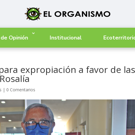
 de Opinión
Institucional
Ecoterritori
ara expropiación a favor de la
Rosalía
s
|
0 Comentarios