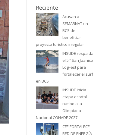
Reciente
Acusan a
SEMARNAT en
BCS de
beneficiar
proyecto turístico irregular
INSUDE respalda
el 5.º San Juanico
LogFest para
fortalecer el surf
en BCS
INSUDE inicia
etapa estatal
rumbo a la
Olimpiada
Nacional CONADE 2027
CFE FORTALECE
RED DE ENERGÍA