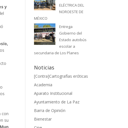
ELÉCTRICA DEL
es y
NOROESTE DE
del
MÉXICO
ió
Entrega
Gobierno del
Estado autobús
osío,
escolar a
dos
secundaria de Los Planes
acto
Noticias
[Contra]Cartografías eróticas
Academia
to
Aparato Institucional
los
Ayuntamiento de La Paz
Barra de Opinión
a con
Bienestar
en su
 Mun
Cine