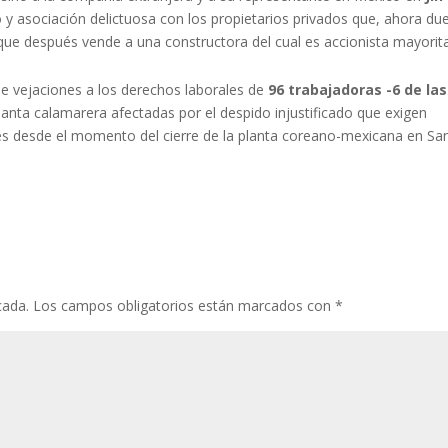
o y asociación delictuosa con los propietarios privados que, ahora du
 que después vende a una constructora del cual es accionista mayorita
de vejaciones a los derechos laborales de
96 trabajadoras -6 de las
planta calamarera afectadas por el despido injustificado que exigen
nes desde el momento del cierre de la planta coreano-mexicana en Sa
cada.
Los campos obligatorios están marcados con
*