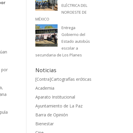
por
ELÉCTRICA DEL
NOROESTE DE
MÉXICO
Entrega
s
Gobierno del
Estado autobús
escolar a
túan
secundaria de Los Planes
Noticias
o por
[Contra]Cartografías eróticas
a,
Academia
cana
Aparato Institucional
Ayuntamiento de La Paz
 pula
Barra de Opinión
Bienestar
Cine