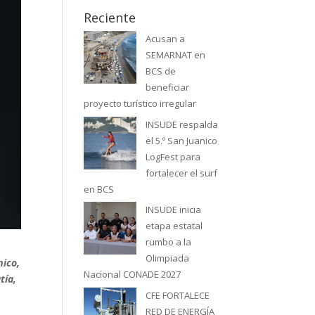
Reciente
Acusan a
SEMARNAT en
BCS de
beneficiar
proyecto turístico irregular
INSUDE respalda
el 5.º San Juanico
LogFest para
fortalecer el surf
en BCS
INSUDE inicia
etapa estatal
rumbo a la
Olimpiada
mico,
Nacional CONADE 2027
tía,
CFE FORTALECE
RED DE ENERGÍA