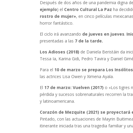
Después de dos años de una pandemia digna de
ejemplo
) el
Centro Cultural La Paz
ha decidid
rostro de mujer»
, en cinco películas mexicanas 
horror fantástico.
El ciclo irá avanzando
de jueves en jueves
.
Ini
presentadas a las
7 de la tarde.
Los Adioses (2018)
de Daniela Beristáin da inic
Tessa Ia, Karina Gidi, Pedro Tavira y Daniel Gi
Para el
10 de marzo se prepara Los Insólito
las actrices Lisa Owen y Ximena Ayala.
El
17 de marzo: Vuelven (2017)
o «Los tigres 
pérdida y sucesos sobrenaturales recorren la t
y latinoamericana.
Corazón de Mezquite (2021) se proyectará 
Pintado, con las actuaciones de Mayrin Buitimea, 
itinerante iniciada tras una tragedia familiar y un