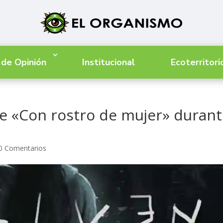
 de Opinión
Institucional
Ecoterritori
ne «Con rostro de mujer» duran
0 Comentarios