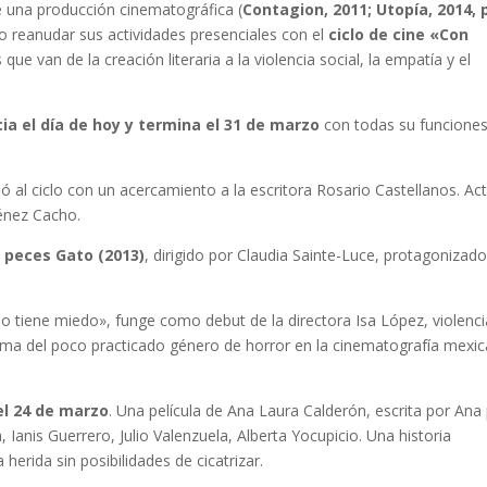
 una producción cinematográfica (
Contagion, 2011; Utopía, 2014, 
o reanudar sus actividades presenciales con el
ciclo de cine «Con
que van de la creación literaria a la violencia social, la empatía y el
cia el día de hoy y termina el 31 de marzo
con todas su funcione
ió al ciclo con un acercamiento a la escritora Rosario Castellanos. Ac
ménez Cacho.
s peces Gato (2013)
, dirigido por Claudia Sainte-Luce, protagonizad
no tiene miedo», funge como debut de la directora Isa López, violenci
rama del poco practicado género de horror en la cinematografía mexi
el 24 de marzo
. Una película de Ana Laura Calderón, escrita por Ana
Ianis Guerrero, Julio Valenzuela, Alberta Yocupicio. Una historia
a herida sin posibilidades de cicatrizar.