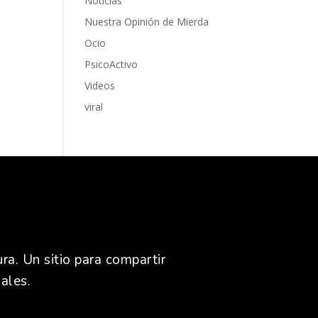
Noticias
Nuestra Opinión de Mierda
Ocio
PsicoActivo
Videos
viral
ra. Un sitio para compartir
ales.