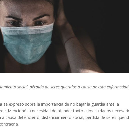
ciamiento social, pérdida de seres queridos a causa de esta enfermedad
ra
se expresó sobre la importancia de no bajar la guardia ante la
de. Mencionó la necesidad de atender tanto a los cuidados necesari
 a causa del encierro, distanciamiento social, pérdida de seres queri
ontraerla.