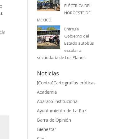
ELÉCTRICA DEL
ro
NOROESTE DE
os
MÉXICO
Entrega
cia
Gobierno del
Estado autobús
escolar a
secundaria de Los Planes
Noticias
[Contra]Cartografías eróticas
Academia
Aparato Institucional
Ayuntamiento de La Paz
Barra de Opinión
Bienestar
Cine