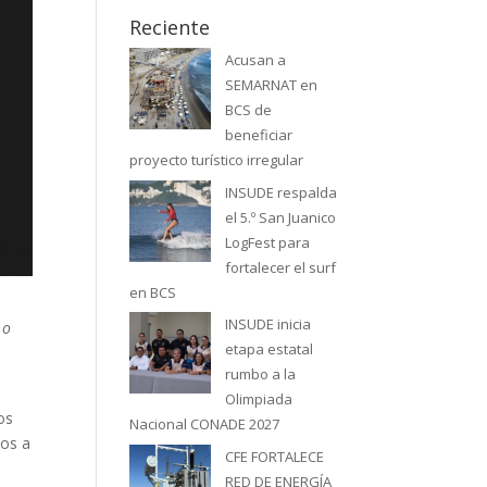
Reciente
Acusan a
SEMARNAT en
BCS de
beneficiar
proyecto turístico irregular
INSUDE respalda
el 5.º San Juanico
LogFest para
fortalecer el surf
en BCS
INSUDE inicia
 o
etapa estatal
rumbo a la
Olimpiada
os
Nacional CONADE 2027
dos a
CFE FORTALECE
RED DE ENERGÍA