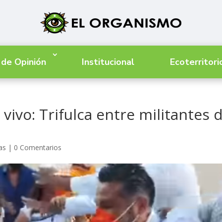
 de Opinión
Institucional
Ecoterritori
 vivo: Trifulca entre militantes 
as
|
0 Comentarios