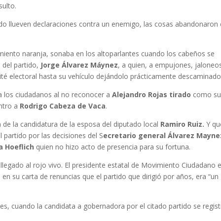
sulto.
ndo llueven declaraciones contra un enemigo, las cosas abandonaron 
imiento naranja, sonaba en los altoparlantes cuando los cabeños se
 del partido,
Jorge Álvarez Máynez
, a quien, a empujones, jaloneo
ité electoral hasta su vehículo dejándolo prácticamente descaminado
 a los ciudadanos al no reconocer a
Alejandro Rojas tirado
como s
ntro a
Rodrigo Cabeza de Vaca
.
 de la candidatura de la esposa del diputado local
Ramiro Ruiz.
Y qu
 partido por las decisiones del S
ecretario general Álvarez Mayn
a Hoeflich
quien no hizo acto de presencia para su fortuna.
ha llegado al rojo vivo. El presidente estatal de Movimiento Ciudadano e
n su carta de renuncias que el partido que dirigió por años, era “un
, cuando la candidata a gobernadora por el citado partido se regist