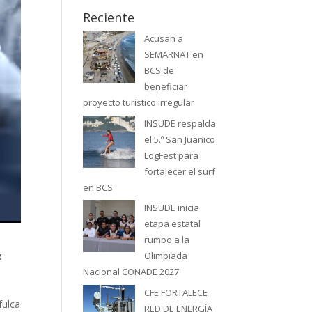
Reciente
Acusan a
SEMARNAT en
BCS de
beneficiar
proyecto turístico irregular
INSUDE respalda
el 5.º San Juanico
LogFest para
fortalecer el surf
en BCS
INSUDE inicia
etapa estatal
rumbo a la
z
Olimpiada
Nacional CONADE 2027
CFE FORTALECE
fulca
RED DE ENERGÍA