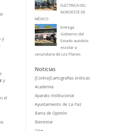
ELÉCTRICA DEL
NOROESTE DE
el
MÉXICO
Entrega
Gobierno del
s y
Estado autobús
.
escolar a
secundaria de Los Planes
u
Noticias
e
[Contra]Cartografías eróticas
ez
y
Academia
Aparato Institucional
n el
Ayuntamiento de La Paz
Barra de Opinión
Bienestar
re
Cine