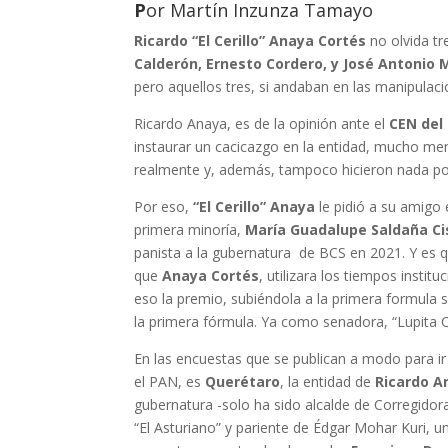
P
or Martín Inzunza Tamayo
Ricardo “El Cerillo” Anaya Cortés
no olvida tr
Calderón, Ernesto Cordero, y José Antonio
pero aquellos tres, si andaban en las manipulac
Ricardo Anaya, es de la opinión ante el
CEN del
instaurar un cacicazgo en la entidad, mucho me
realmente y, además, tampoco hicieron nada por
Por eso,
“El Cerillo” Anaya
le pidió a su amigo
primera minoría,
María Guadalupe Saldaña Ci
panista a la gubernatura de BCS en 2021. Y es q
que
Anaya Cortés
, utilizara los tiempos insti
eso la premio, subiéndola a la primera formula s
la primera fórmula. Ya como senadora, “Lupita Ci
En las encuestas que se publican a modo para ir
el PAN, es
Querétaro
, la entidad de
Ricardo A
gubernatura -solo ha sido alcalde de Corregidor
“El Asturiano” y pariente de Édgar Mohar Kuri,