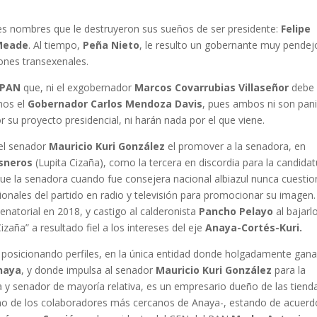
es nombres que le destruyeron sus sueños de ser presidente:
Felipe
 Meade
. Al tiempo,
Peña Nieto
, le resulto un gobernante muy pendej
iones transexenales.
 PAN
que, ni el exgobernador
Marcos Covarrubias Villaseñor
debe
nos el
Gobernador Carlos Mendoza Davis
, pues ambos ni son pan
 su proyecto presidencial, ni harán nada por el que viene.
 el senador
Mauricio Kuri González
el promover a la senadora, en
sneros
(Lupita Cizaña), como la tercera en discordia para la candidat
ue la senadora cuando fue consejera nacional albiazul nunca cuestio
tucionales del partido en radio y televisión para promocionar su imagen
enatorial en 2018, y castigo al calderonista
Pancho Pelayo
al bajarl
zaña” a resultado fiel a los intereses del eje
Anaya-Cortés-Kuri.
 posicionando perfiles, en la única entidad donde holgadamente gana
naya
, y donde impulsa al senador
Mauricio Kuri González
para la
a y senador de mayoría relativa, es un empresario dueño de las tiend
 uno de los colaboradores más cercanos de Anaya-, estando de acuerd