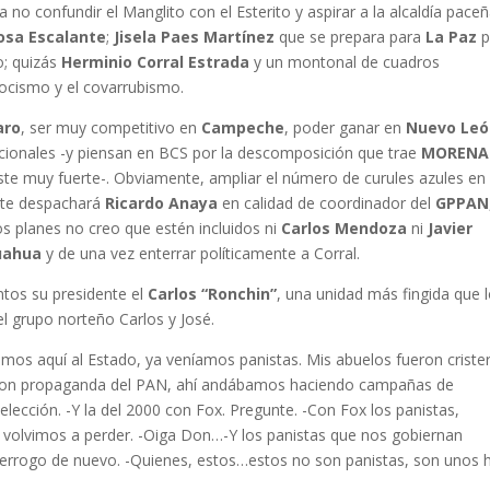
ya no confundir el Manglito con el Esterito y aspirar a la alcaldía paceñ
Rosa Escalante
;
Jisela Paes Martínez
que se prepara para
La Paz
p
o; quizás
Herminio Corral Estrada
y un montonal de cuadros
ocismo y el covarrubismo.
aro
, ser muy competitivo en
Campeche
, poder ganar en
Nuevo Leó
nacionales -y piensan en BCS por la descomposición que trae
MORENA
te muy fuerte-. Obviamente, ampliar el número de curules azules en 
te despachará
Ricardo Anaya
en calidad de coordinador del
GPPAN
os planes no creo que estén incluidos ni
Carlos Mendoza
ni
Javier
uahua
y de una vez enterrar políticamente a Corral.
entos su presidente el
Carlos “Ronchin”
, una unidad más fingida que 
el grupo norteño Carlos y José.
s aquí al Estado, ya veníamos panistas. Mis abuelos fueron criste
ca con propaganda del PAN, ahí andábamos haciendo campañas de
ección. -Y la del 2000 con Fox. Pregunte. -Con Fox los panistas,
 volvimos a perder. -Oiga Don…-Y los panistas que nos gobiernan
terrogo de nuevo. -Quienes, estos…estos no son panistas, son unos h