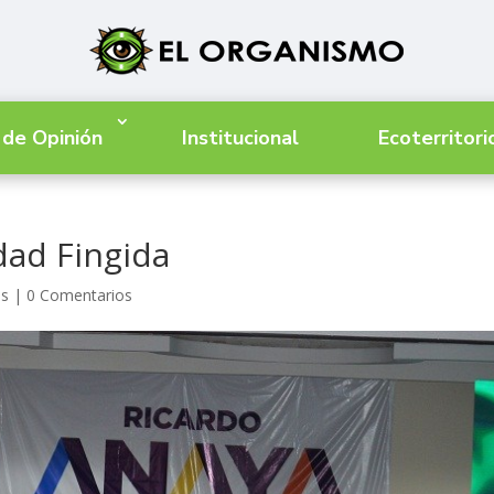
 de Opinión
Institucional
Ecoterritori
ad Fingida
as
|
0 Comentarios