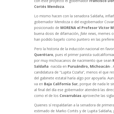
con este proyecto el gobernador
Francisco Do
Cortés Mendoza
.
Lo mismo hacen con la senadora Saldaña, inflarl
gobernador Mendoza o del exgobernador Covarrub
posicionado de
MORENA el Profesor Víctor M
buena dosis de difamación,
fake news
, memes of
han podido bajarlo como puntero en las prefere
Pero la historia de la inducción nacional en favo
Querétaro
, pues el primer panista sudcaliforn
por muy michoacanos de nacimiento que sean
Saldaña
-nacida en
Puruándiro, Michoacán
-.
candidatura de “Lupita Cizaña”, menos el que re
del gabinete estatal haría algo por apoyarla. Au
va en
Baja California Sur
, porque de nada le s
al final del día ese gobernador atenderá las dire
como el de los
Covarrubias
aproveche las sigla
Quienes sí respaldarían a la senadora de primer
estimado de Marko Cortés y de Lupita Saldaña,