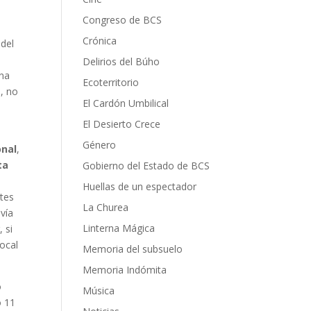
Congreso de BCS
Crónica
 del
Delirios del Búho
una
Ecoterritorio
n, no
El Cardón Umbilical
El Desierto Crece
Género
onal
,
ta
Gobierno del Estado de BCS
Huellas de un espectador
ntes
La Churea
 vía
Linterna Mágica
 si
local
Memoria del subsuelo
Memoria Indómita
o
Música
o 11