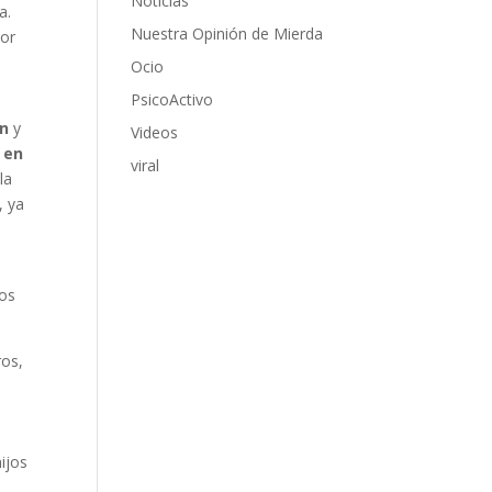
Noticias
a.
Nuestra Opinión de Mierda
or
Ocio
PsicoActivo
n
y
Videos
 en
viral
la
, ya
los
ros,
ijos