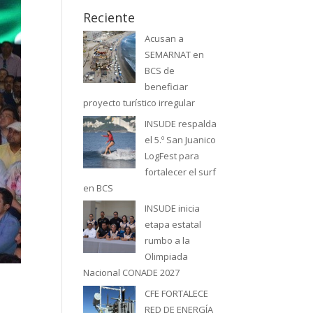
Reciente
Acusan a
SEMARNAT en
BCS de
beneficiar
proyecto turístico irregular
INSUDE respalda
el 5.º San Juanico
LogFest para
fortalecer el surf
en BCS
INSUDE inicia
etapa estatal
rumbo a la
Olimpiada
Nacional CONADE 2027
CFE FORTALECE
RED DE ENERGÍA