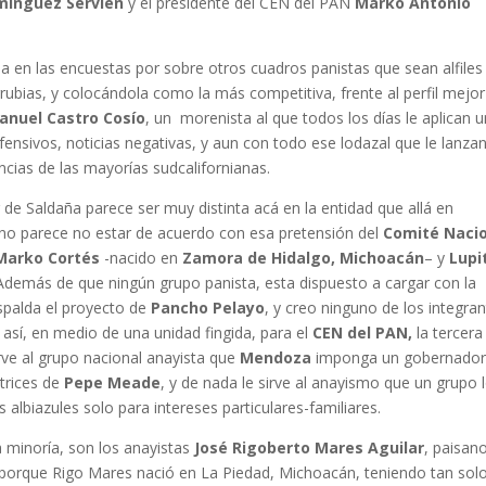
mínguez Servién
y el presidente del CEN del PAN
Marko Antonio
a en las encuestas por sobre otros cuadros panistas que sean alfiles
ias, y colocándola como la más competitiva, frente al perfil mejor
anuel Castro Cosío
, un morenista al que todos los días le aplican 
ensivos, noticias negativas, y aun con todo ese lodazal que le lanza
ncias de las mayorías sudcalifornianas.
r de Saldaña parece ser muy distinta acá en la entidad que allá en
iano parece no estar de acuerdo con esa pretensión del
Comité Naci
Marko Cortés
-nacido en
Zamora de Hidalgo, Michoacán
– y
Lupi
 Además de que ningún grupo panista, esta dispuesto a cargar con la
spalda el proyecto de
Pancho Pelayo
, y creo ninguno de los integra
n así, en medio de una unidad fingida, para el
CEN del PAN,
la tercera
irve al grupo nacional anayista que
Mendoza
imponga un gobernador,
ctrices de
Pepe Meade
, y de nada le sirve al anayismo que un grupo 
s albiazules solo para intereses particulares-familiares.
a minoría, son los anayistas
José Rigoberto Mares Aguilar
, paisan
 porque Rigo Mares nació en La Piedad, Michoacán, teniendo tan sol