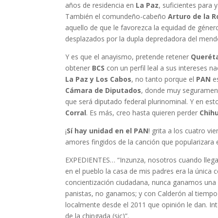
años de residencia en
La Paz
, suficientes para 
También el comundeño-cabeño
Arturo de la 
aquello de que le favorezca la equidad de géner
desplazados por la dupla depredadora del mend
Y es que el anayismo, pretende retener
Querét
obtener
BCS
con un perfil leal a sus intereses 
La Paz y Los Cabos
, no tanto porque el
PAN
es
Cámara de Diputados
, donde muy seguramen
que será diputado federal plurinominal. Y en est
Corral
. Es más, creo hasta quieren perder
Chih
¡
Sí hay unidad en el PAN
! grita a los cuatro vi
amores fingidos de la canción que popularizara 
EXPEDIENTES… “Inzunza, nosotros cuando llegamo
en el pueblo la casa de mis padres era la úni
concientización ciudadana, nunca ganamos una el
panistas, no ganamos; y con Calderón al tiempo
localmente desde el 2011 que opinión le dan. In
de la chingada (sic)”.