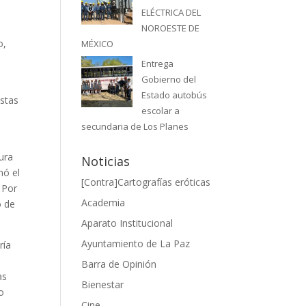
ELÉCTRICA DEL
NOROESTE DE
o,
MÉXICO
Entrega
Gobierno del
Estado autobús
istas
escolar a
secundaria de Los Planes
ura
Noticias
nó el
[Contra]Cartografías eróticas
. Por
Academia
o de
Aparato Institucional
Ayuntamiento de La Paz
ría
Barra de Opinión
as
Bienestar
o
Cine