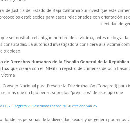
al de Justicia del Estado de Baja California Sur investigue este crime
 protocolos establecidos para casos relacionados con orientación sex
identidad de gé
l que se mostraba el antiguo nombre de la víctima, antes de lograr la
s consultadas. La autoridad investigadora considera a la víctima co
idio doloso.
ia de Derechos Humanos de la Fiscalía General de la República
ítico
que creará con el INEGI un registro de crímenes de odio basad
 víctima.
 Consejo Nacional para Prevenir la Discriminación (Conapred) para in
e, más que un tipo penal, sobre los “prejuicios” de este tipo que
o LGBT+ registra 209 asesinatos desde 2014; este año van 25
 donde las personas de la diversidad sexual y de género podamos vi