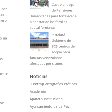
Castro entrega
n con
de Pensiones
ual e
Humanitarias para fortalecer el
nero.
bienestar de las familias
sudcalifornianas
Instalará
mo un
Gobierno de
BCS centros de
acopio para
familias venezolanas
os
afectadas por sismos
cluir
Noticias
[Contra]Cartografías eróticas
Academia
Aparato Institucional
vir
Ayuntamiento de La Paz