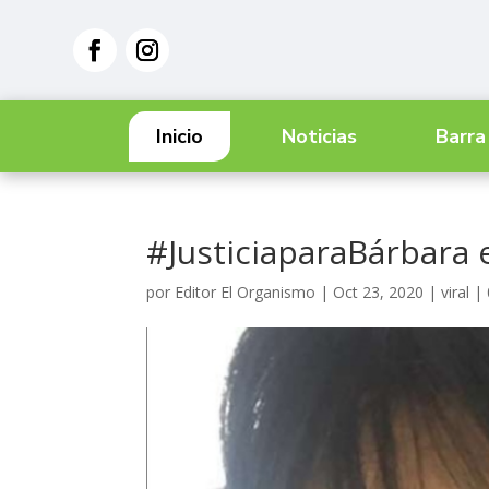
Inicio
Noticias
Barra
#JusticiaparaBárbara e
por
Editor El Organismo
|
Oct 23, 2020
|
viral
|