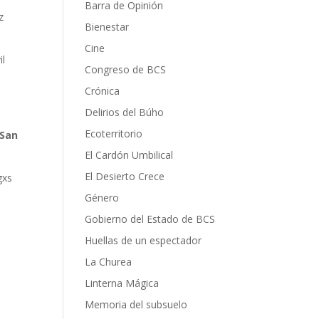
Barra de Opinión
z
Bienestar
Cine
il
Congreso de BCS
Crónica
Delirios del Búho
:
Ecoterritorio
 San
El Cardón Umbilical
El Desierto Crece
gxs
Género
Gobierno del Estado de BCS
Huellas de un espectador
La Churea
Linterna Mágica
Memoria del subsuelo