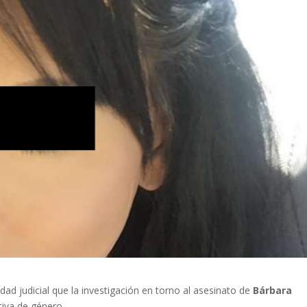
idad judicial que la investigación en torno al asesinato de
Bárbara
iva de género.