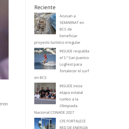
Reciente
Acusan a
SEMARNAT en
BCS de
beneficiar
proyecto turístico irregular
INSUDE respalda
el 5.º San Juanico
LogFest para
fortalecer el surf
en BCS
INSUDE inicia
etapa estatal
rumbo a la
ueron
Olimpiada
Nacional CONADE 2027
CFE FORTALECE
RED DE ENERGÍA