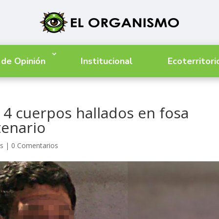
 de Opinión
Institucional
Ecoterritori
s 4 cuerpos hallados en fosa
tenario
as
|
0 Comentarios