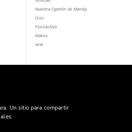
Noticias
Nuestra Opinión de Mierda
Ocio
PsicoActivo
Videos
viral
ra. Un sitio para compartir
ales.