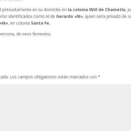
ad presuntamente en su domicilio en
la colonia INVI de Chametla
. J
ueron identificados como el de
Gerardo «N»
, quien sería privado de s
 «N»
, en colonia
Santa Fe.
 persona, de sexo femenino.
cada.
Los campos obligatorios están marcados con
*