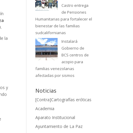
Castro entrega
de Pensiones
ín
Humanitarias para fortalecer el
za
bienestar de las familias
.
sudcalifornianas
de la
Instalará
Gobierno de
BCS centros de
acopio para
familias venezolanas
afectadas por sismos
ños y
Noticias
endo
[Contra]Cartografías eróticas
Academia
Aparato Institucional
e
Ayuntamiento de La Paz