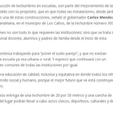
rucción de techumbres en escuelas, son parte del mejoramiento de la
plido con su propósito, que es que todas las instalaciones, desde jard
s una de estas construcciones, señaló el gobernador
Carlos Mendo
andelaria, en el municipio de Los Cabos, de la techumbre número 300
s no son todo lo que requieren las instituciones; sino que se trata 
onal docente, alumnos y padres de familia desde el inicio de esta
continúa trabajando para “poner el suelo parejo”, y que no existan
na escuela ya sea urbana o rural. Y expresó que continuará con un
s comunes de todas las instituciones por igual.
 educación de calidad, inclusiva y equitativa en donde todos los ni
rollo social y humano, porque el mejor futuro que se está construy
es.
 hizo entrega de una techumbre de 20 por 30 metros y una cancha de
l lugar podrán llevar a cabo actos cívicos, deportivos, culturales y d