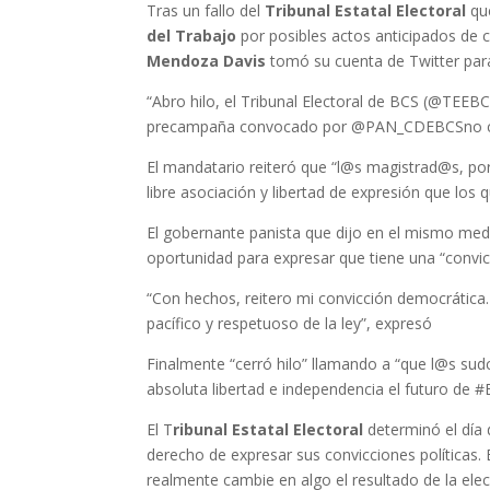
Tras un fallo del
Tribunal Estatal Electoral
qu
del Trabajo
por posibles actos anticipados de c
Mendoza Davis
tomó su cuenta de Twitter para 
“Abro hilo, el Tribunal Electoral de BCS (@TEEB
precampaña convocado por @PAN_CDEBCSno consti
El mandatario reiteró que “l@s magistrad@s, po
libre asociación y libertad de expresión que lo
El gobernante panista que dijo en el mismo me
oportunidad para expresar que tiene una “convi
“Con hechos, reitero mi convicción democrática.
pacífico y respetuoso de la ley”, expresó
Finalmente “cerró hilo” llamando a “que l@s sud
absoluta libertad e independencia el futuro de #
El T
ribunal Estatal Electoral
determinó el día
derecho de expresar sus convicciones políticas. El
realmente cambie en algo el resultado de la elec