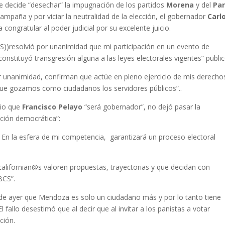
e decide “desechar” la impugnación de los partidos
Morena
y del
Par
ampaña y por viciar la neutralidad de la elección, el gobernador
Carl
congratular al poder judicial por su excelente juicio.
CS))resolvió por unanimidad que mi participación en un evento de
tuyó transgresión alguna a las leyes electorales vigentes” public
r unanimidad, confirman que actúe en pleno ejercicio de mis derecho
s que gozamos como ciudadanos los servidores públicos”..
dio que
Francisco Pelayo
“será gobernador”, no dejó pasar la
cción democrática”:
 En la esfera de mi competencia, garantizará un proceso electoral
californian@s valoren propuestas, trayectorias y que decidan con
BCS”.
 de ayer que Mendoza es solo un ciudadano más y por lo tanto tiene
 fallo desestimó que al decir que al invitar a los panistas a votar
ción.