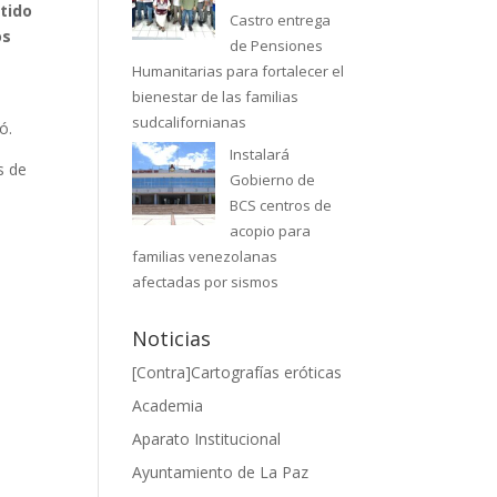
tido
Castro entrega
os
de Pensiones
Humanitarias para fortalecer el
bienestar de las familias
sudcalifornianas
ó.
Instalará
s de
Gobierno de
BCS centros de
acopio para
familias venezolanas
afectadas por sismos
Noticias
[Contra]Cartografías eróticas
Academia
Aparato Institucional
Ayuntamiento de La Paz