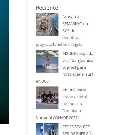
Reciente
Acusan a
SEMARNAT en
BCS de
beneficiar
proyecto turístico irregular
INSUDE respalda
el 5.º San Juanico
LogFest para
fortalecer el surf
en BCS
INSUDE inicia
etapa estatal
rumbo a la
Olimpiada
Nacional CONADE 2027
CFE FORTALECE
RED DE ENERGÍA