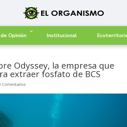
 de Opinión
Institucional
Ecoterritori
obre Odyssey, la empresa que
a extraer fosfato de BCS
0 Comentarios