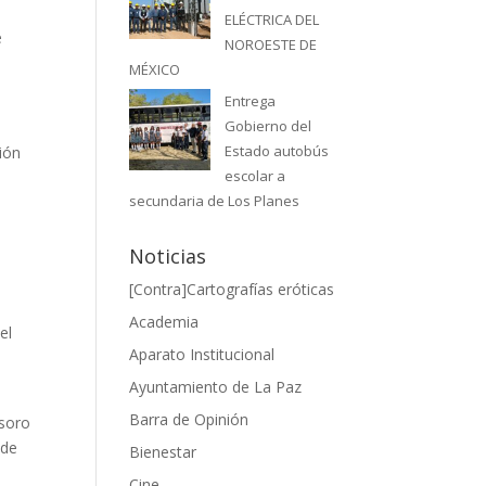
ELÉCTRICA DEL
e
NOROESTE DE
MÉXICO
Entrega
l
Gobierno del
Estado autobús
ión
escolar a
secundaria de Los Planes
Noticias
[Contra]Cartografías eróticas
Academia
el
Aparato Institucional
Ayuntamiento de La Paz
,
Barra de Opinión
esoro
 de
Bienestar
Cine