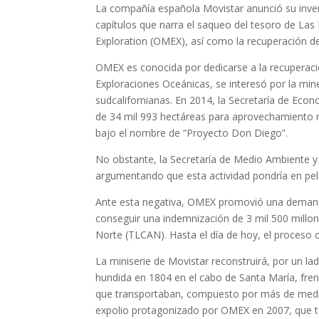
La compañía española Movistar anunció su inve
capítulos que narra el saqueo del tesoro de La
Exploration (OMEX), así como la recuperación de
OMEX es conocida por dedicarse a la recuperación
Exploraciones Oceánicas, se interesó por la mi
sudcalifornianas. En 2014, la Secretaría de Eco
de 34 mil 993 hectáreas para aprovechamiento m
bajo el nombre de “Proyecto Don Diego”.
No obstante, la Secretaría de Medio Ambiente y
argumentando que esta actividad pondría en pelig
Ante esta negativa, OMEX promovió una demanda 
conseguir una indemnización de 3 mil 500 millo
Norte (TLCAN). Hasta el día de hoy, el proceso 
La miniserie de Movistar reconstruirá, por un la
hundida en 1804 en el cabo de Santa María, frent
que transportaban, compuesto por más de medio
expolio protagonizado por OMEX en 2007, que te