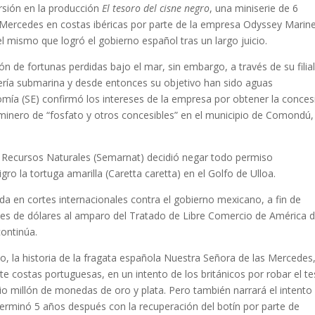
rsión en la producción
El tesoro del cisne negro
, una miniserie de 6
s Mercedes en costas ibéricas por parte de la empresa Odyssey Marin
l mismo que logró el gobierno español tras un largo juicio.
 de fortunas perdidas bajo el mar, sin embargo, a través de su filia
nería submarina y desde entonces su objetivo han sido aguas
nomía (SE) confirmó los intereses de la empresa por obtener la conces
inero de “fosfato y otros concesibles” en el municipio de Comondú,
 Recursos Naturales (Semarnat) decidió negar todo permiso
ro la tortuga amarilla (Caretta caretta) en el Golfo de Ulloa.
en cortes internacionales contra el gobierno mexicano, a fin de
nes de dólares al amparo del Tratado de Libre Comercio de América d
continúa.
do, la historia de la fragata española Nuestra Señora de las Mercedes
e costas portuguesas, en un intento de los británicos por robar el t
 millón de monedas de oro y plata. Pero también narrará el intento
rminó 5 años después con la recuperación del botín por parte de