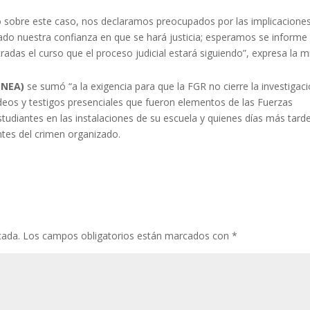
o sobre este caso, nos declaramos preocupados por las implicacione
o nuestra confianza en que se hará justicia; esperamos se informe 
cradas el curso que el proceso judicial estará siguiendo”, expresa la mi
ONEA)
se sumó “a la exigencia para que la FGR no cierre la investigac
deos y testigos presenciales que fueron elementos de las Fuerzas
udiantes en las instalaciones de su escuela y quienes días más tard
ntes del crimen organizado.
cada.
Los campos obligatorios están marcados con
*