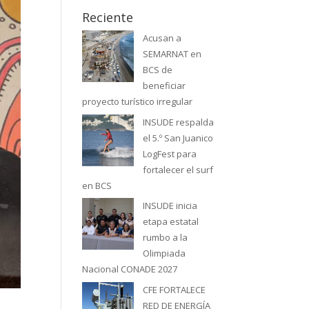
Reciente
Acusan a
SEMARNAT en
BCS de
beneficiar
proyecto turístico irregular
INSUDE respalda
el 5.º San Juanico
LogFest para
fortalecer el surf
en BCS
INSUDE inicia
etapa estatal
rumbo a la
Olimpiada
Nacional CONADE 2027
CFE FORTALECE
RED DE ENERGÍA