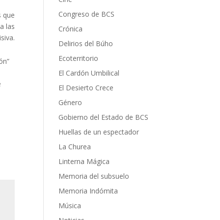
Congreso de BCS
s que
a las
Crónica
siva.
Delirios del Búho
Ecoterritorio
ión”
El Cardón Umbilical
e
El Desierto Crece
Género
Gobierno del Estado de BCS
Huellas de un espectador
La Churea
Linterna Mágica
Memoria del subsuelo
Memoria Indómita
Música