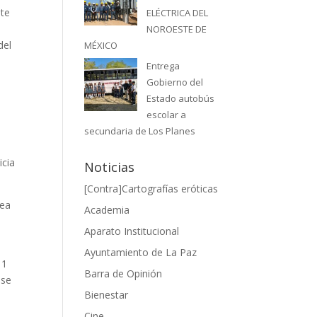
ste
ELÉCTRICA DEL
NOROESTE DE
del
MÉXICO
Entrega
Gobierno del
Estado autobús
escolar a
secundaria de Los Planes
icia
Noticias
[Contra]Cartografías eróticas
ea
Academia
Aparato Institucional
Ayuntamiento de La Paz
11
Barra de Opinión
 se
Bienestar
Cine