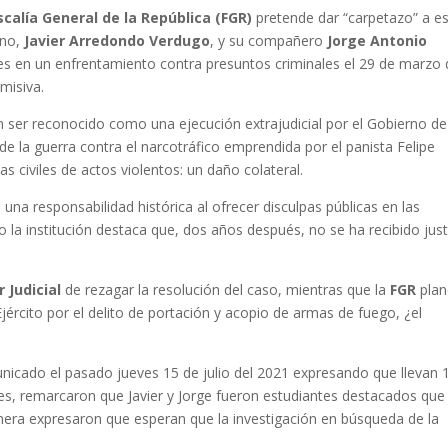
scalía General de la República (FGR)
pretende dar “carpetazo” a e
ano,
Javier Arredondo Verdugo
, y su compañero
Jorge Antonio
es en un enfrentamiento contra presuntos criminales el 29 de marzo 
misiva.
en ser reconocido como una ejecución extrajudicial por el Gobierno de
e la guerra contra el narcotráfico emprendida por el panista Felipe
 civiles de actos violentos: un daño colateral.
una responsabilidad histórica al ofrecer disculpas públicas en las
 la institución destaca que, dos años después, no se ha recibido just
 Judicial
de rezagar la resolución del caso, mientras que la
FGR
plan
 Ejército por el delito de portación y acopio de armas de fuego, ¿el
nicado el pasado jueves 15 de julio del 2021 expresando que llevan 
tes, remarcaron que Javier y Jorge fueron estudiantes destacados que
nera expresaron que esperan que la investigación en búsqueda de la