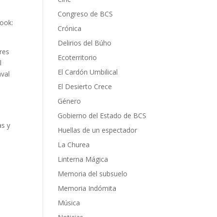
Congreso de BCS
book:
Crónica
Delirios del Búho
ares
Ecoterritorio
l
El Cardón Umbilical
aval
El Desierto Crece
Género
Gobierno del Estado de BCS
as y
Huellas de un espectador
La Churea
Linterna Mágica
Memoria del subsuelo
Memoria Indómita
Música