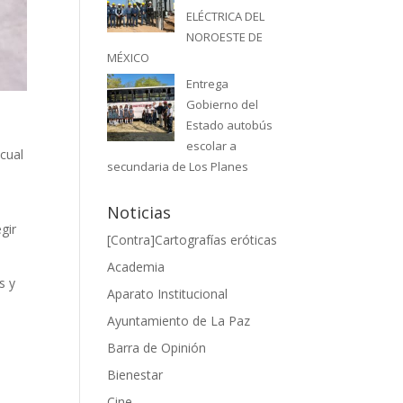
ELÉCTRICA DEL
NOROESTE DE
MÉXICO
Entrega
Gobierno del
Estado autobús
escolar a
 cual
secundaria de Los Planes
u
Noticias
gir
[Contra]Cartografías eróticas
Academia
s y
Aparato Institucional
Ayuntamiento de La Paz
Barra de Opinión
Bienestar
Cine