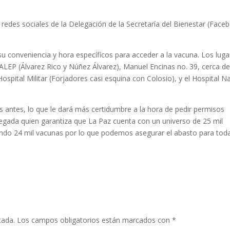
s redes sociales de la Delegación de la Secretaría del Bienestar (Face
 su conveniencia y hora específicos para acceder a la vacuna. Los lug
ALEP (Álvarez Rico y Núñez Álvarez), Manuel Encinas no. 39, cerca de
ospital Militar (Forjadores casi esquina con Colosio), y el Hospital N
 antes, lo que le dará más certidumbre a la hora de pedir permisos
legada quien garantiza que La Paz cuenta con un universo de 25 mil
ando 24 mil vacunas por lo que podemos asegurar el abasto para tod
cada.
Los campos obligatorios están marcados con
*