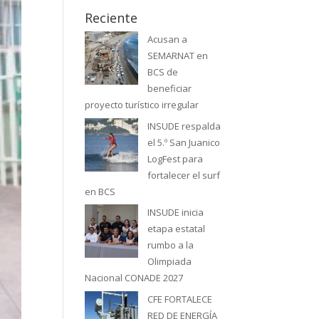
Reciente
Acusan a
SEMARNAT en
BCS de
beneficiar
proyecto turístico irregular
INSUDE respalda
el 5.º San Juanico
LogFest para
fortalecer el surf
en BCS
INSUDE inicia
etapa estatal
rumbo a la
Olimpiada
Nacional CONADE 2027
CFE FORTALECE
RED DE ENERGÍA