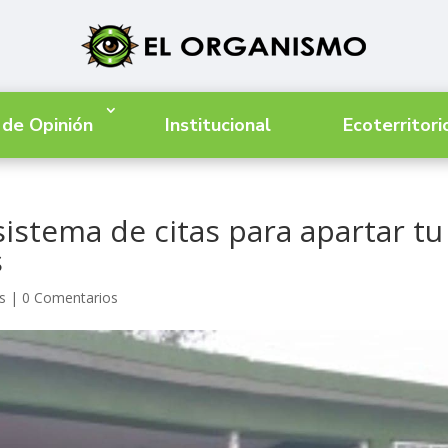
 de Opinión
Institucional
Ecoterritori
stema de citas para apartar tu
s
s
|
0 Comentarios