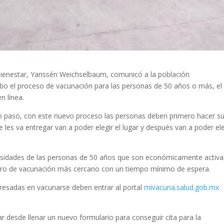
Bienestar, Yanssén Weichselbaum, comunicó a la población
 cabo el proceso de vacunación para las personas de 50 años o más, el
n línea.
ndo paso, con este nuevo proceso las personas deben primero hacer s
se les va entregar van a poder elegir el lugar y después van a poder ele
ecesidades de las personas de 50 años que son económicamente activa
ntro de vacunación más cercano con un tiempo mínimo de espera.
eresadas en vacunarse deben entrar al portal
mivacuna.salud.gob.mx
r desde llenar un nuevo formulario para conseguir cita para la