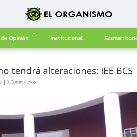
 de Opinión
Institucional
Ecoterritori
no tendrá alteraciones: IEE BCS
s
|
0 Comentarios