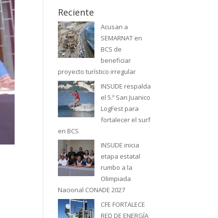
Reciente
Acusan a
SEMARNAT en
BCS de
beneficiar
proyecto turístico irregular
INSUDE respalda
el 5.º San Juanico
LogFest para
fortalecer el surf
en BCS
INSUDE inicia
etapa estatal
rumbo a la
Olimpiada
Nacional CONADE 2027
CFE FORTALECE
RED DE ENERGÍA