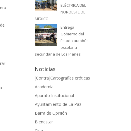
ELÉCTRICA DEL
mera
NOROESTE DE
MÉXICO
 de
Entrega
Gobierno del
Estado autobús
escolar a
secundaria de Los Planes
rar
Noticias
s
[Contra]Cartografías eróticas
Academia
la
Aparato Institucional
Ayuntamiento de La Paz
Barra de Opinión
Bienestar
Cine