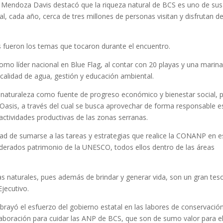
, Mendoza Davis destacó que la riqueza natural de BCS es uno de sus
ual, cada año, cerca de tres millones de personas visitan y disfrutan de
s fueron los temas que tocaron durante el encuentro.
omo líder nacional en Blue Flag, al contar con 20 playas y una marin
n calidad de agua, gestión y educación ambiental.
a naturaleza como fuente de progreso económico y bienestar social, 
asis, a través del cual se busca aprovechar de forma responsable e
 actividades productivas de las zonas serranas.
ad de sumarse a las tareas y estrategias que realice la CONANP en e
siderados patrimonio de la UNESCO, todos ellos dentro de las áreas
s naturales, pues además de brindar y generar vida, son un gran tes
Ejecutivo.
ayó el esfuerzo del gobierno estatal en las labores de conservación
aboración para cuidar las ANP de BCS, que son de sumo valor para e