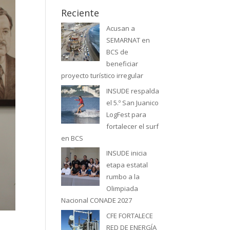
Reciente
Acusan a
SEMARNAT en
BCS de
beneficiar
proyecto turístico irregular
INSUDE respalda
el 5.º San Juanico
LogFest para
fortalecer el surf
en BCS
INSUDE inicia
etapa estatal
rumbo a la
Olimpiada
Nacional CONADE 2027
CFE FORTALECE
RED DE ENERGÍA