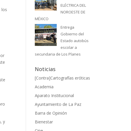
ELÉCTRICA DEL
 los
NOROESTE DE
MÉXICO
Entrega
Gobierno del
a
Estado autobús
escolar a
secundaria de Los Planes
por
ste
Noticias
[Contra]Cartografías eróticas
ste
Academia
Aparato Institucional
oro
Ayuntamiento de La Paz
Barra de Opinión
, y
Bienestar
l
Cine