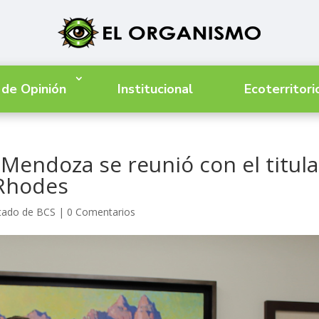
 de Opinión
Institucional
Ecoterritori
 Mendoza se reunió con el titula
Rhodes
stado de BCS
|
0 Comentarios