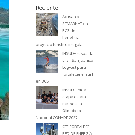
Reciente
Acusan a
SEMARNAT en
BCS de
beneficiar
proyecto turístico irregular
INSUDE respalda
el 5.º San Juanico
LogFest para
fortalecer el surf
en BCS
INSUDE inicia
etapa estatal
rumbo a la
Olimpiada
Nacional CONADE 2027
CFE FORTALECE
RED DE ENERGÍA