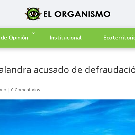
 de Opinión
Institucional
Ecoterritori
Balandra acusado de defraudaci
orio
|
0 Comentarios