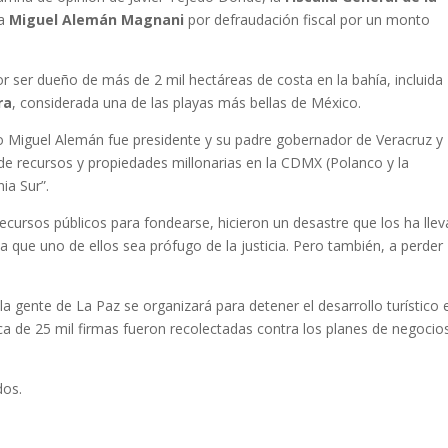
a
Miguel Alemán Magnani
por defraudación fiscal por un monto
or ser dueño de más de 2 mil hectáreas de costa en la bahía, incluida
ra
, considerada una de las playas más bellas de México.
lo Miguel Alemán fue presidente y su padre gobernador de Veracruz y
 de recursos y propiedades millonarias en la CDMX (Polanco y la
ia Sur”.
 recursos públicos para fondearse, hicieron un desastre que los ha lle
 a que uno de ellos sea prófugo de la justicia. Pero también, a perder
gente de La Paz se organizará para detener el desarrollo turístico 
ca de 25 mil firmas fueron recolectadas contra los planes de negocio
dos.