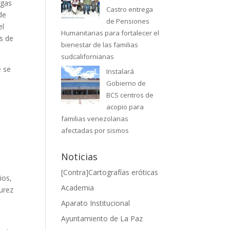
egas
Castro entrega
 de
de Pensiones
el
Humanitarias para fortalecer el
os de
bienestar de las familias
sudcalifornianas
e se
Instalará
Gobierno de
BCS centros de
acopio para
familias venezolanas
afectadas por sismos
Noticias
[Contra]Cartografías eróticas
ios,
Academia
urez
Aparato Institucional
Ayuntamiento de La Paz