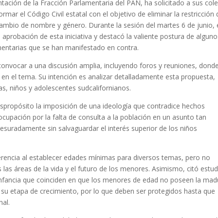
ntación de la Fracción Parlamentaria del PAN, ha solicitado a sus col
ormar el Código Civil estatal con el objetivo de eliminar la restricción
ambio de nombre y género. Durante la sesión del martes 6 de junio, 
aprobación de esta iniciativa y destacó la valiente postura de algun
entarias que se han manifestado en contra.
convocar a una discusión amplia, incluyendo foros y reuniones, dond
 en el tema. Su intención es analizar detalladamente esta propuesta,
ñas, niños y adolescentes sudcalifornianos.
despropósito la imposición de una ideología que contradice hechos
ocupación por la falta de consulta a la población en un asunto tan
apresuradamente sin salvaguardar el interés superior de los niños
herencia al establecer edades mínimas para diversos temas, pero no
 las áreas de la vida y el futuro de los menores. Asimismo, citó estud
n infancia que coinciden en que los menores de edad no poseen la mad
 su etapa de crecimiento, por lo que deben ser protegidos hasta que
nal.