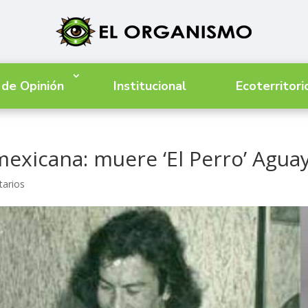
 de Opinión
Institucional
Ecoterritori
 mexicana: muere ‘El Perro’ Agua
arios