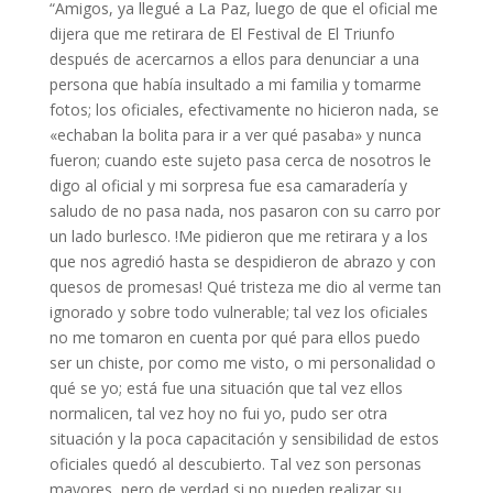
“Amigos, ya llegué a La Paz, luego de que el oficial me
dijera que me retirara de El Festival de El Triunfo
después de acercarnos a ellos para denunciar a una
persona que había insultado a mi familia y tomarme
fotos; los oficiales, efectivamente no hicieron nada, se
«echaban la bolita para ir a ver qué pasaba» y nunca
fueron; cuando este sujeto pasa cerca de nosotros le
digo al oficial y mi sorpresa fue esa camaradería y
saludo de no pasa nada, nos pasaron con su carro por
un lado burlesco. !Me pidieron que me retirara y a los
que nos agredió hasta se despidieron de abrazo y con
quesos de promesas! Qué tristeza me dio al verme tan
ignorado y sobre todo vulnerable; tal vez los oficiales
no me tomaron en cuenta por qué para ellos puedo
ser un chiste, por como me visto, o mi personalidad o
qué se yo; está fue una situación que tal vez ellos
normalicen, tal vez hoy no fui yo, pudo ser otra
situación y la poca capacitación y sensibilidad de estos
oficiales quedó al descubierto. Tal vez son personas
mayores, pero de verdad si no pueden realizar su