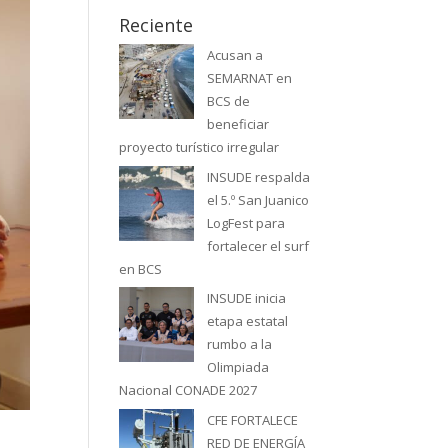
Reciente
Acusan a
SEMARNAT en
BCS de
beneficiar
proyecto turístico irregular
INSUDE respalda
el 5.º San Juanico
LogFest para
fortalecer el surf
en BCS
INSUDE inicia
etapa estatal
rumbo a la
Olimpiada
Nacional CONADE 2027
CFE FORTALECE
RED DE ENERGÍA