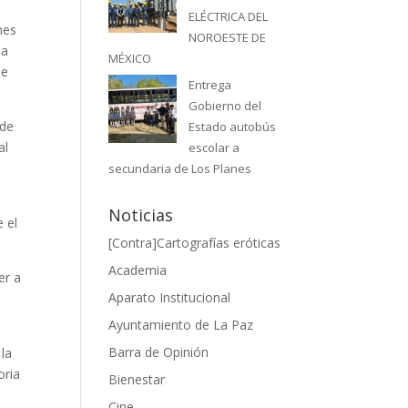
ELÉCTRICA DEL
nes
NOROESTE DE
ia
MÉXICO
le
Entrega
Gobierno del
 de
Estado autobús
al
escolar a
secundaria de Los Planes
Noticias
 el
[Contra]Cartografías eróticas
Academia
er a
Aparato Institucional
”
Ayuntamiento de La Paz
Barra de Opinión
 la
oria
Bienestar
Cine