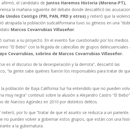
, afirmó, el candidato de
Juntos Haremos Historia (Morena-PT),
rensa la mañana siguiente del debate donde descalificó las acusacio
de Unidos Contigo (PRI, PAN, PRD y otros)
y reiteró que la violenc
vió atrapada la población sudcaliforniana tuvo su génesis en una “dob
didato
Marcos Covarrubias Villaseñor
.
 sumas a su proyecto. En el evento fue cuestionado por los medios
ino “El Bebo” con la llegada de cabecillas de grupos delincuenciales 
ayo Covarrubias, sobrino de Marcos Covarrubias Villaseñor.
se es el discurso de la desesperación y la derrota”, descartó las
co, “la gente sabe quiénes fueron los responsables para tratar de que
la población de Baja California Sur ha entendido que no pueden volv
ia muy negra” continuó sobre la alusión a Alejandro Castro “El Bebo
no de Narciso Agúndez en 2010 por distintos delitos.
reiteró, por lo que “tratar de que el asunto se reduzca a un pariente.
ue no pueden volver a gobernar estos grupos, que están con una hist
irante a la gubernatura.