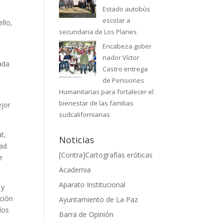
Estado autobús
escolar a
llo,
secundaria de Los Planes
Encabeza gober
nador Víctor
ada
Castro entrega
de Pensiones
Humanitarias para fortalecer el
bienestar de las familias
ejor
sudcalifornianas
t,
Noticias
dad
[Contra]Cartografías eróticas
e
Academia
Aparato Institucional
 y
ación
Ayuntamiento de La Paz
los
Barra de Opinión