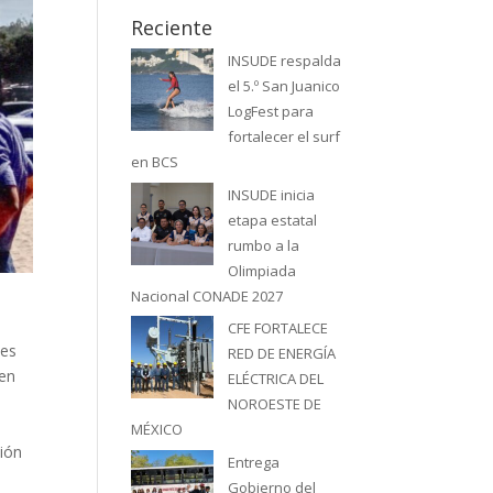
Reciente
INSUDE respalda
el 5.º San Juanico
LogFest para
fortalecer el surf
en BCS
INSUDE inicia
etapa estatal
rumbo a la
Olimpiada
Nacional CONADE 2027
s
CFE FORTALECE
tes
RED DE ENERGÍA
 en
ELÉCTRICA DEL
NOROESTE DE
MÉXICO
ción
Entrega
Gobierno del