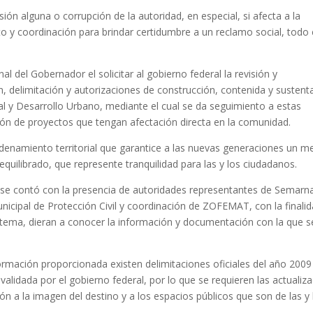
n alguna o corrupción de la autoridad, en especial, si afecta a la
o y coordinación para brindar certidumbre a un reclamo social, todo e
al del Gobernador el solicitar al gobierno federal la revisión y
, delimitación y autorizaciones de construcción, contenida y sustent
al y Desarrollo Urbano, mediante el cual se da seguimiento a estas
ción de proyectos que tengan afectación directa en la comunidad.
rdenamiento territorial que garantice a las nuevas generaciones un m
equilibrado, que represente tranquilidad para las y los ciudadanos.
o se contó con la presencia de autoridades representantes de Semarna
unicipal de Protección Civil y coordinación de ZOFEMAT, con la finali
 tema, dieran a conocer la información y documentación con la que s
formación proporcionada existen delimitaciones oficiales del año 2009
alidada por el gobierno federal, por lo que se requieren las actualiz
ión a la imagen del destino y a los espacios públicos que son de las y 