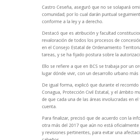
Castro Ceseña, aseguró que no se solapará omisió
comunidad; por lo cual darán puntual seguimient
conforme a la ley y a derecho.
Destacó que es atribución y facultad constitucion
revaloración de todos los procesos de concesión
en el Consejo Estatal de Ordenamiento Territori
tareas, y se ha fijado postura sobre la autoriza
Ello se refiere a que en BCS se trabaja por un o
lugar dónde vivir, con un desarrollo urbano más 
De igual forma, explicó que durante el recorrid
Conagua, Protección Civil Estatal, y el ámbito m
de que cada una de las áreas involucradas en el
cuenta.
Para finalizar, precisó que de acuerdo con la in
otra más del 2017 que aún no está oficialmente v
y revisiones pertinentes, para evitar una afectac
cabeños.