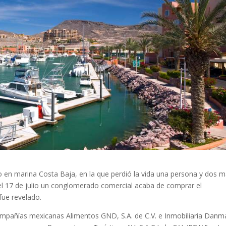
io en marina Costa Baja, en la que perdió la vida una persona y dos 
 el 17 de julio un conglomerado comercial acaba de comprar el
ue revelado.
compañías mexicanas Alimentos GND, S.A. de C.V. e Inmobiliaria Dan