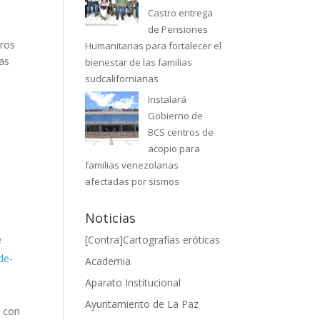
Castro entrega
de Pensiones
tros
Humanitarias para fortalecer el
las
bienestar de las familias
sudcalifornianas
Instalará
Gobierno de
BCS centros de
acopio para
familias venezolanas
afectadas por sismos
Noticias
e
[Contra]Cartografías eróticas
de-
Academia
Aparato Institucional
Ayuntamiento de La Paz
t con