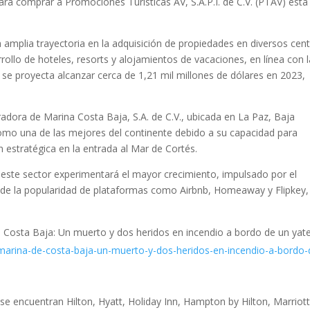
 para comprar a Promociones Turísticas AV, S.A.P.I. de C.V. (PTAV) esta
a amplia trayectoria en la adquisición de propiedades en diversos cen
rrollo de hoteles, resorts y alojamientos de vacaciones, en línea con 
 se proyecta alcanzar cerca de 1,21 mil millones de dólares en 2023,
adora de Marina Costa Baja, S.A. de C.V., ubicada en La Paz, Baja
como una de las mejores del continente debido a su capacidad para
 estratégica en la entrada al Mar de Cortés.
 este sector experimentará el mayor crecimiento, impulsado por el
de la popularidad de plataformas como Airbnb, Homeaway y Flipkey,
 Costa Baja: Un muerto y dos heridos en incendio a bordo de un yat
marina-de-costa-baja-un-muerto-y-dos-heridos-en-incendio-a-bordo-
e encuentran Hilton, Hyatt, Holiday Inn, Hampton by Hilton, Marriot