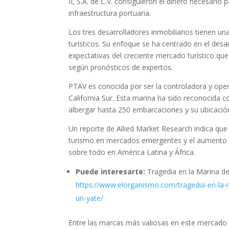
II, S.A. de C.V. consiguieron el dinero necesario
infraestructura portuaria.
Los tres desarrolladores inmobiliarios tienen un
turísticos. Su enfoque se ha centrado en el desa
expectativas del creciente mercado turístico que
según pronósticos de expertos.
PTAV es conocida por ser la controladora y oper
California Sur. Esta marina ha sido reconocida 
albergar hasta 250 embarcaciones y su ubicación
Un reporte de Allied Market Research indica que
turismo en mercados emergentes y el aumento 
sobre todo en América Latina y África.
Puede interesarte:
Tragedia en la Marina de
https://www.elorganismo.com/tragedia-en-la-
un-yate/
Entre las marcas más valiosas en este mercado s