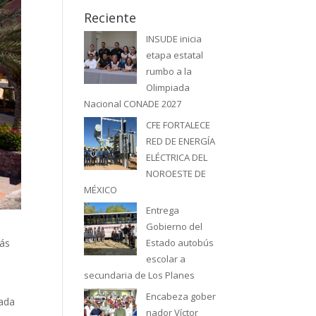
Reciente
INSUDE inicia
etapa estatal
rumbo a la
Olimpiada
Nacional CONADE 2027
CFE FORTALECE
RED DE ENERGÍA
ELÉCTRICA DEL
NOROESTE DE
MÉXICO
Entrega
Gobierno del
más
Estado autobús
escolar a
secundaria de Los Planes
Encabeza gober
mada
nador Víctor