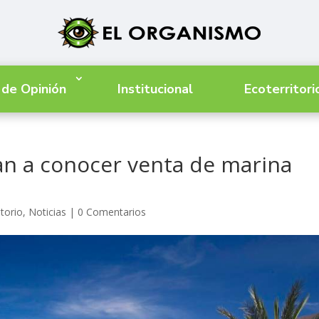
 de Opinión
Institucional
Ecoterritori
dan a conocer venta de marina
itorio
,
Noticias
|
0 Comentarios