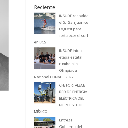
Reciente
INSUDE respalda
el 5.º San Juanico
LogFest para
fortalecer el surf
en BCS
INSUDE inicia
etapa estatal
rumbo a la
Olimpiada
Nacional CONADE 2027
CFE FORTALECE
RED DE ENERGÍA
ELÉCTRICA DEL
NOROESTE DE
MÉXICO
Entrega
Gobierno del