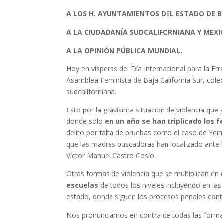
A LOS H. AYUNTAMIENTOS DEL ESTADO DE B
A LA CIUDADANÍA SUDCALIFORNIANA Y MEX
A LA OPINIÓN PÚBLICA MUNDIAL.
Hoy en vísperas del Día Internacional para la Er
Asamblea Feminista de Baja California Sur, col
sudcaliforniana.
Esto por la gravísima situación de violencia qu
donde solo
en un año se han triplicado los f
delito por falta de pruebas como el caso de Yei
que las madres buscadoras han localizado ante l
Víctor Manuel Castro Cosío.
Otras formas de violencia que se multiplican en
escuelas
de todos los niveles incluyendo en las 
estado, donde siguen los procesos penales cont
Nos pronunciamos en contra de todas las formas d