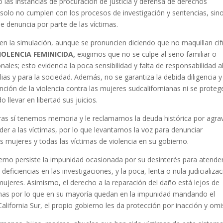
o las instancias de procuración de justicia y defensa de derechos
solo no cumplen con los procesos de investigación y sentencias, sin
e denuncia por parte de las víctimas.
n la simulación, aunque se pronuncien diciendo que no maquillan cif
IOLENCIA FEMINICIDA,
exigimos que no se culpe al seno familiar o
es; esto evidencia la poca sensibilidad y falta de responsabilidad a
ias y para la sociedad. Además, no se garantiza la debida diligencia y
nción de la violencia contra las mujeres sudcalifornianas ni se proteg
o llevar en libertad sus juicios.
s sí tenemos memoria y le reclamamos la deuda histórica por agra
er a las víctimas, por lo que levantamos la voz para denunciar
as mujeres y todas las víctimas de violencia en su gobierno.
no persiste la impunidad ocasionada por su desinterés para atende
eficiencias en las investigaciones, y la poca, lenta o nula judicializa
 mujeres. Asimismo, el derecho a la reparación del daño está lejos de
timas por lo que en su mayoría quedan en la impunidad mandando el
alifornia Sur, el propio gobierno les da protección por inacción y omi