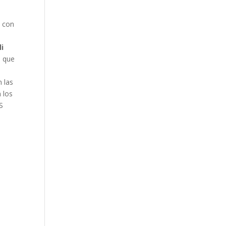
a
 con
li
a que
 las
n los
S