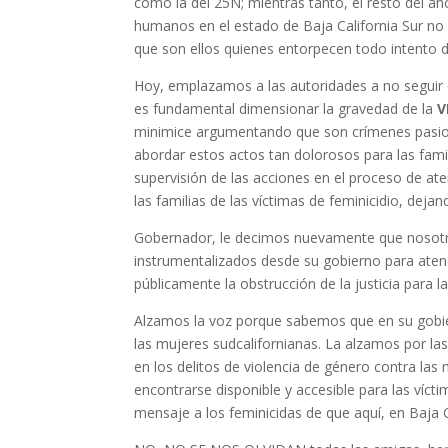
como la del 25N; mientras tanto, el resto del añ
humanos en el estado de Baja California Sur no 
que son ellos quienes entorpecen todo intento d
Hoy, emplazamos a las autoridades a no seguir e
es fundamental dimensionar la gravedad de la
V
minimice argumentando que son crímenes pasional
abordar estos actos tan dolorosos para las famil
supervisión de las acciones en el proceso de ate
las familias de las víctimas de feminicidio, dejand
Gobernador, le decimos nuevamente que nosotra
instrumentalizados desde su gobierno para atend
públicamente la obstrucción de la justicia para l
Alzamos la voz porque sabemos que en su gobier
las mujeres sudcalifornianas. La alzamos por las d
en los delitos de violencia de género contra las
encontrarse disponible y accesible para las víc
mensaje a los feminicidas de que aquí, en Baja C