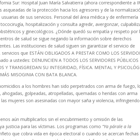
lifornia Sur: Hospital Juan María Salvatierra (ahora correspondiente a 
 asqueadas de la protección hacia los agresores y de la normalizaci
as usuarias de sus servicios. Personal del área médica y de enfermería
ococirugía, hospitalización y consulta agredir, avergonzar, culpabiliz
s obstétricos y ginecológicos. ¿Dónde quedó su empatía y respeto por 
centros de salud se sigue negando la información sobre derechos
tes. Las instituciones de salud siguen sin garantizar el servicio de
uito, servicios que ESTÁN OBLIGADOS A PRESTAR COMO LOS SERVID
amado a ustedes: DENUNCIEN A TODOS LOS SERVIDORES PÚBLICOS
 Y TRANSGREDAN SU INTEGRIDAD, FÍSICA. MENTAL Y PSICOLÓGI
 MÁS MISOGINIA CON BATA BLANCA.
homicidios a los hombres han sido perpetrados con arma de fuego, l
s, ahogadas, golpeadas, atropelladas, quemadas o heridas con arma
 las mujeres son asesinadas con mayor saña y violencia, infringiendo
enos aún multiplicarlos sin el encubrimiento y omisión de las
aya justicia para las víctimas. Los programas como
“Ya párale a la
nfleto que cobra vida en época electoral o cuando se acercan fechas