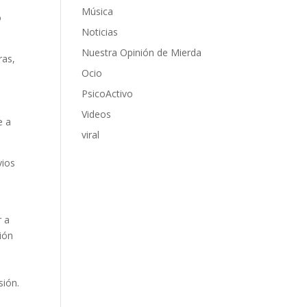
Música
o
Noticias
Nuestra Opinión de Mierda
ras,
Ocio
l
PsicoActivo
Videos
e a
viral
vios
r a
ción
sión.