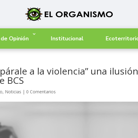
 de Opinión
Institucional
Ecoterritori
rale a la violencia” una ilusión
e BCS
ro
,
Noticias
|
0 Comentarios