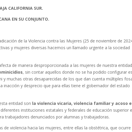
AJA CALIFORNIA SUR.
ICANA EN SU CONJUNTO.
radicación de la Violencia contra las Mujeres (25 de noviembre de 2024
ectivas y mujeres diversas hacemos un llamado urgente a la sociedad
e afecta de manera desproporcionada a las mujeres de nuestra entidad
eminicidios
, sin contar aquellos donde no se ha podido configurar e
mi y muchas otras desaparecidas de los que dan cuenta múltiples fos
a inacción y desprecio que para ellas tiene el gobernador del estado
 esta entidad son
la violencia vicaria, violencia familiar y acoso 
diferentes instituciones estatales y federales de educación superior e
ra trabajadores denunciados por alumnas y trabajadoras.
e violencia hacia las mujeres, entre ellas la obstétrica, que ocurre 