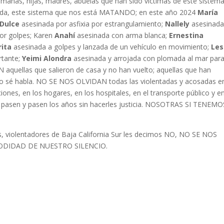
nas, hijas, madres, abuelas que han sido víctimas de este sistem
degrada, este sistema que nos está MATANDO; en este año 2024
María
Dulce
asesinada por asfixia por estrangulamiento;
Nallely
asesinada
or golpes; Karen
Anahí
asesinada con arma blanca;
Ernestina
rita
asesinada a golpes y lanzada de un vehículo en movimiento;
Les
rtante;
Yeimi Alondra
asesinada y arrojada con plomada al mar par
aquellas que salieron de casa y no han vuelto; aquellas que han
no sé habla. NO SE NOS OLVIDAN todas las violentadas y acosadas en
uciones, en los hogares, en los hospitales, en el transporte público y e
 pasen y pasen los años sin hacerles justicia. NOSOTRAS SI TENEMO
res, violentadores de Baja California Sur les decimos NO, NO SE NOS
DIDAD DE NUESTRO SILENCIO.