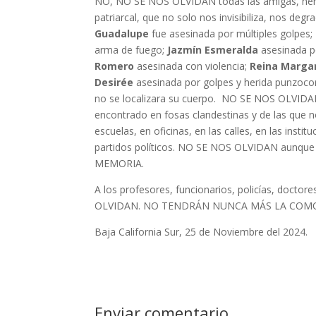
NO, NO SE NOS OLVIDAN todas las amigas, herma
patriarcal, que no solo nos invisibiliza, nos 
Guadalupe
fue asesinada por múltiples golpes;
arma de fuego;
Jazmín Esmeralda
asesinada p
Romero
asesinada con violencia;
Reina Marga
Desirée
asesinada por golpes y herida punzoco
no se localizara su cuerpo. NO SE NOS OLVIDAN 
encontrado en fosas clandestinas y de las que 
escuelas, en oficinas, en las calles, en las instit
partidos políticos. NO SE NOS OLVIDAN aunque
MEMORIA.
A los profesores, funcionarios, policías, docto
OLVIDAN. NO TENDRÁN NUNCA MÁS LA COMO
Baja California Sur, 25 de Noviembre del 2024.
Enviar comentario