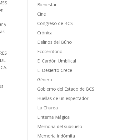
IMSS
Bienestar
ón
Cine
Congreso de BCS
ar y
las
Crónica
Delirios del Búho
Ecoterritorio
ORES
 DE
El Cardón Umbilical
CA.
El Desierto Crece
Género
os
Gobierno del Estado de BCS
Huellas de un espectador
La Churea
Linterna Mágica
Memoria del subsuelo
Memoria Indómita