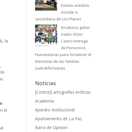
Estado autobús
escolar a
secundaria de Los Planes
Encabeza gober
nador Víctor
), la
Castro entrega
de Pensiones
Humanitarias para fortalecer el
bienestar de las familias
,
sudcalifornianas
ste
as
Noticias
[Contra]Cartografías eróticas
Academia
en
Aparato Institucional
n el
Ayuntamiento de La Paz
Barra de Opinión
al