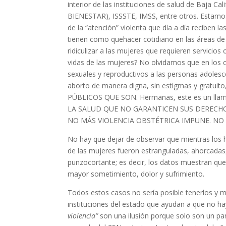
interior de las instituciones de salud de Baja Ca
BIENESTAR), ISSSTE, IMSS, entre otros. Estamos
de la “atención” violenta que día a día reciben l
tienen como quehacer cotidiano en las áreas de t
ridiculizar a las mujeres que requieren servicio
vidas de las mujeres? No olvidamos que en los 
sexuales y reproductivos a las personas adolescen
aborto de manera digna, sin estigmas y grat
PÚBLICOS QUE SON. Hermanas, este es un ll
LA SALUD QUE NO GARANTICEN SUS DERECHOS
NO MÁS VIOLENCIA OBSTÉTRICA IMPUNE. NO
No hay que dejar de observar que mientras los 
de las mujeres fueron estranguladas, ahorcada
punzocortante; es decir, los datos muestran que
mayor sometimiento, dolor y sufrimiento.
Todos estos casos no sería posible tenerlos y m
instituciones del estado que ayudan a que no h
violencia”
son una ilusión porque solo son un pa