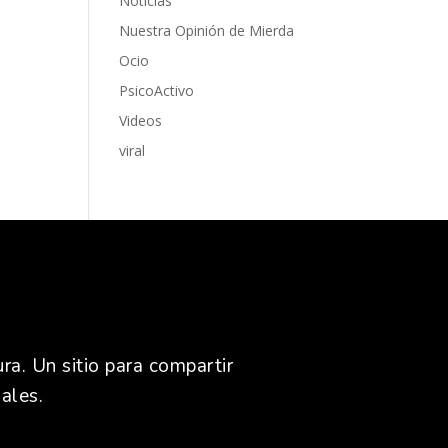
Noticias
Nuestra Opinión de Mierda
Ocio
PsicoActivo
Videos
viral
ra. Un sitio para compartir
ales.