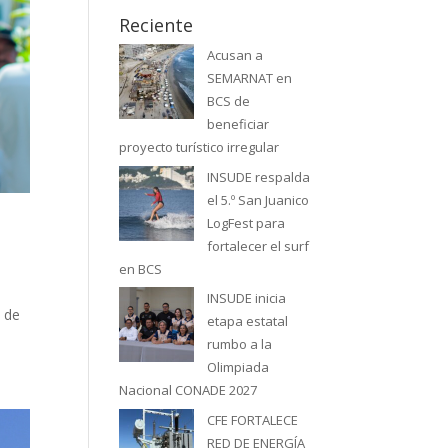
Reciente
Acusan a
SEMARNAT en
BCS de
beneficiar
proyecto turístico irregular
INSUDE respalda
el 5.º San Juanico
LogFest para
fortalecer el surf
en BCS
INSUDE inicia
s de
etapa estatal
rumbo a la
Olimpiada
Nacional CONADE 2027
CFE FORTALECE
RED DE ENERGÍA