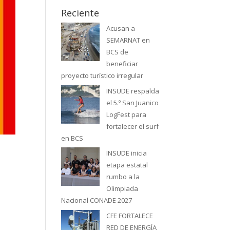
Reciente
Acusan a
SEMARNAT en
BCS de
beneficiar
proyecto turístico irregular
INSUDE respalda
el 5.º San Juanico
LogFest para
fortalecer el surf
en BCS
INSUDE inicia
etapa estatal
rumbo a la
Olimpiada
Nacional CONADE 2027
CFE FORTALECE
RED DE ENERGÍA