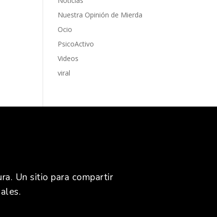
Noticias
Nuestra Opinión de Mierda
Ocio
PsicoActivo
Videos
viral
ra. Un sitio para compartir
ales.