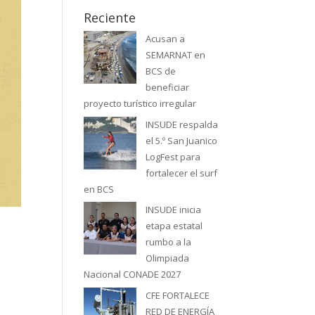
Reciente
Acusan a
SEMARNAT en
BCS de
beneficiar
proyecto turístico irregular
INSUDE respalda
el 5.º San Juanico
LogFest para
fortalecer el surf
en BCS
INSUDE inicia
etapa estatal
rumbo a la
Olimpiada
Nacional CONADE 2027
CFE FORTALECE
RED DE ENERGÍA