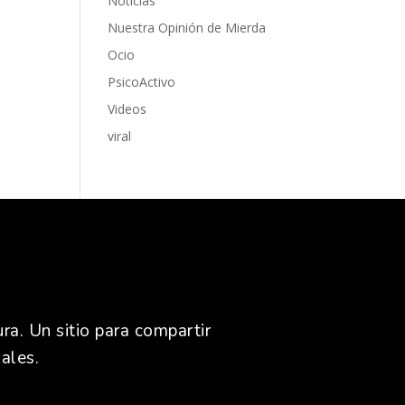
Noticias
Nuestra Opinión de Mierda
Ocio
PsicoActivo
Videos
viral
ra. Un sitio para compartir
ales.