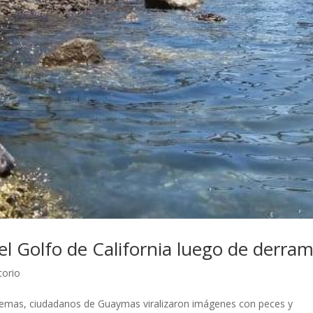
l Golfo de California luego de derra
torio
temas, ciudadanos de Guaymas viralizaron imágenes con peces y