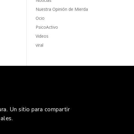
Noticias
Nuestra Opinión de Mierda
Ocio
PsicoActivo
Videos
viral
ra. Un sitio para compartir
ales.