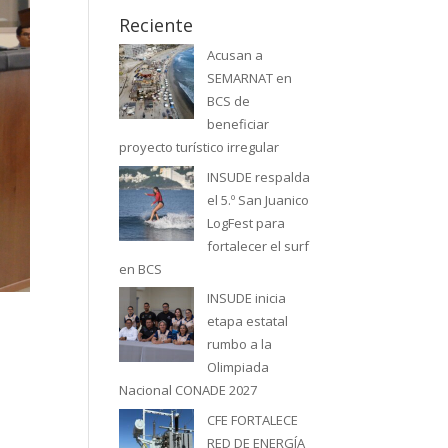
Reciente
Acusan a
SEMARNAT en
BCS de
beneficiar
proyecto turístico irregular
INSUDE respalda
el 5.º San Juanico
LogFest para
fortalecer el surf
en BCS
INSUDE inicia
etapa estatal
rumbo a la
Olimpiada
Nacional CONADE 2027
CFE FORTALECE
RED DE ENERGÍA